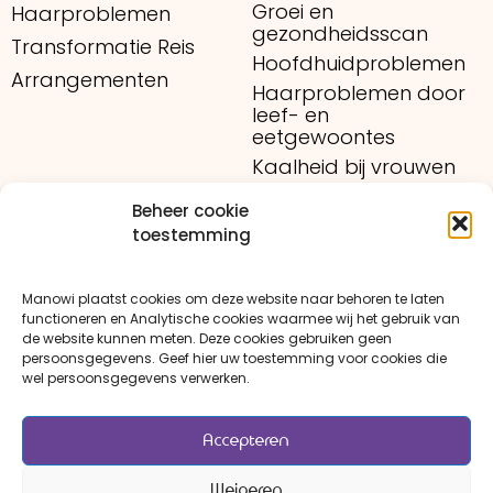
Groei en
Haarproblemen
gezondheidsscan
Transformatie Reis
Hoofdhuidproblemen
Arrangementen
Haarproblemen door
leef- en
eetgewoontes
Kaalheid bij vrouwen
Medicijngebruik
Beheer cookie
Tarieven
toestemming
Nieuws
Manowi plaatst cookies om deze website naar behoren te laten
Contact
functioneren en Analytische cookies waarmee wij het gebruik van
de website kunnen meten. Deze cookies gebruiken geen
persoonsgegevens. Geef hier uw toestemming voor cookies die
wel persoonsgegevens verwerken.
Algemene Voorwaarden
Privacy Policy
Accepteren
Sitemap
Contact
Weigeren