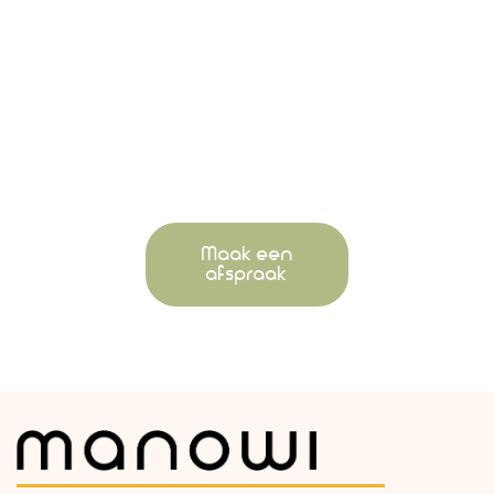
Maak nu jouw
afspraak voor een
Chakra Cleaning.
Neem dan contact
op voor de
mogelijkheden.
Maak een
afspraak