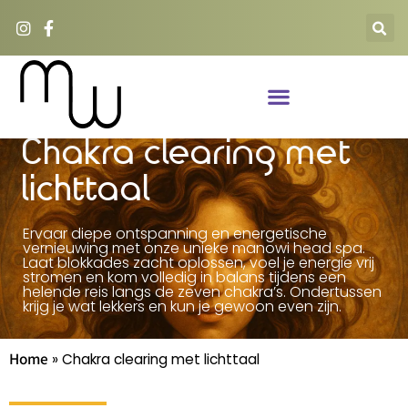
Chakra clearing met
lichttaal
Ervaar diepe ontspanning en energetische
vernieuwing met onze unieke manowi head spa.
Laat blokkades zacht oplossen, voel je energie vrij
stromen en kom volledig in balans tijdens een
helende reis langs de zeven chakra’s. Ondertussen
krijg je wat lekkers en kun je gewoon even zijn.
Home
»
Chakra clearing met lichttaal