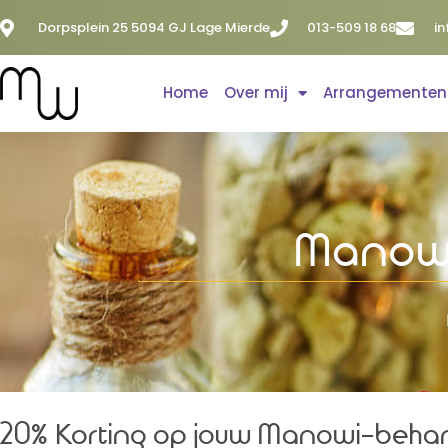
Dorpsplein 25 5094 GJ Lage Mierde
013-509 18 68
i
Home
Over mij
Arrangementen
Manowi
20% Korting op jouw Manowi-beha