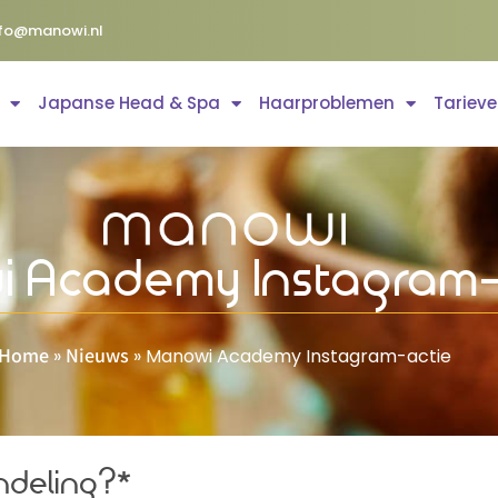
nfo@manowi.nl
Japanse Head & Spa
Haarproblemen
Tariev
 Academy Instagram-
Home
Nieuws
»
»
Manowi Academy Instagram-actie
ndeling?*