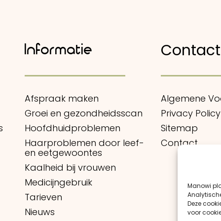
Contact
Informatie
Afspraak maken
Algemene V
Groei en gezondheidsscan
Privacy Policy
s
Hoofdhuidproblemen
Sitemap
Haarproblemen door leef-
Contact
en eetgewoontes
Kaalheid bij vrouwen
Medicijngebruik
Manowi pla
Analytisch
Tarieven
Deze cooki
Nieuws
voor cooki