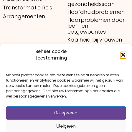
gezondheidsscan
Transformatie Reis
Hoofdhuidproblemen
Arrangementen
Haarproblemen door
leef- en
eetgewoontes
Kaalheid bij vrouwen
Medicijngebruik
Beheer cookie
Tarieven
toestemming
Nieuws
Manowi plaatst cookies om deze website naar behoren te laten
Contact
functioneren en Analytische cookies waarmee wij het gebruik van
de website kunnen meten. Deze cookies gebruiken geen
persoonsgegevens. Geef hier uw toestemming voor cookies die
wel persoonsgegevens verwerken.
Algemene Voorwaarden
Privacy Policy
Accepteren
Sitemap
Contact
Weigeren