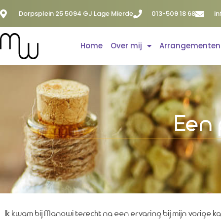
Dorpsplein 25 5094 GJ Lage Mierde
013-509 18 68
i
Home
Over mij
Arrangementen
Een 
Ik kwam bij Manowi terecht na een ervaring bij mijn vorige k