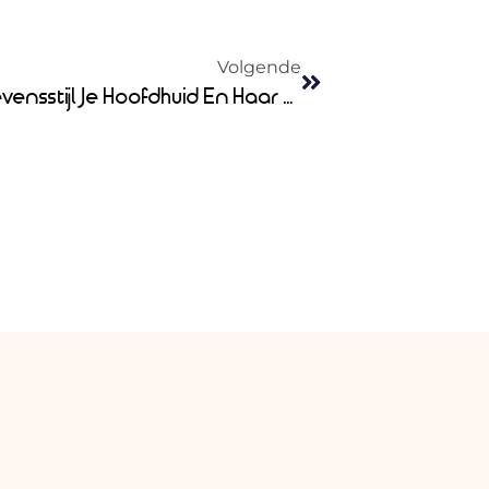
Volgende
Self Care Van Binnenuit: Hoe Je Levensstijl Je Hoofdhuid En Haar Beïnvloedt