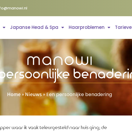
nfo@manowi.nl
Japanse Head & Spa
Haarproblemen
Tariev
persoonlijke benader
Home
Nieuws
»
»
Een persoonlijke benadering
apper waar ik vaak teleurgesteld naar huis ging; de