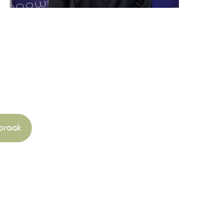
k een afspraak
t je aan, met fantastische
en.
praak