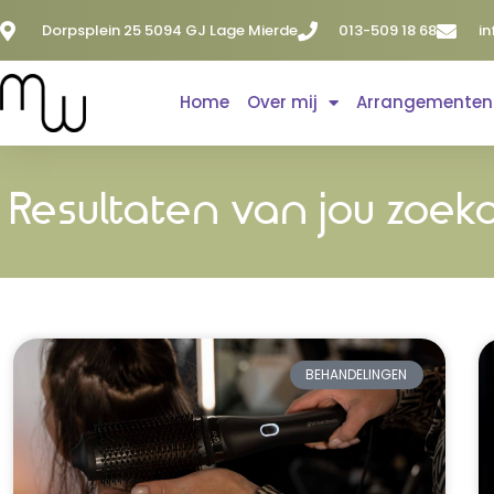
Dorpsplein 25 5094 GJ Lage Mierde
013-509 18 68
i
Home
Over mij
Arrangementen
Resultaten van jou zoek
BEHANDELINGEN