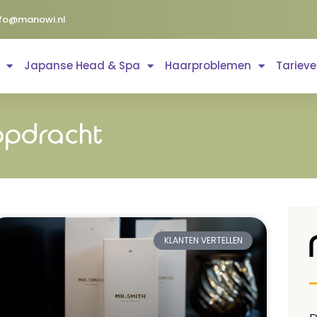
nfo@manowi.nl
Japanse Head & Spa
Haarproblemen
Tariev
opdracht
KLANTEN VERTELLEN